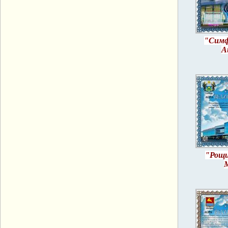
"Симф
А
"Рощи