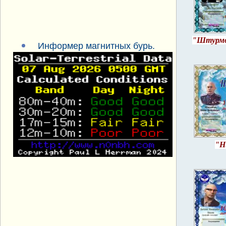
"Штурмо
Информер магнитных бурь.
"Н