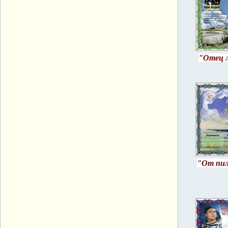
"Отец л
"От пил