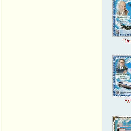
"Оп
"Н