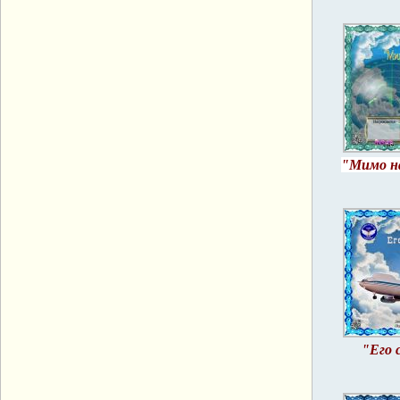
"Мимо на
"Его 