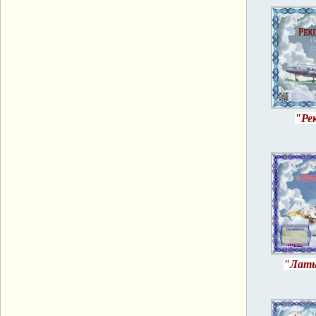
"Ре
"Латы