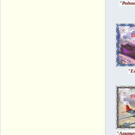
"Родон
"Е
"Арктич