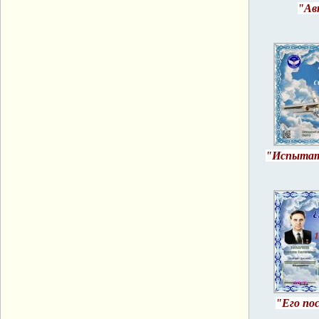
"Ав
"Испытат
"Его п