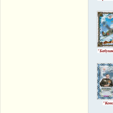
"Бабушк
"Кон