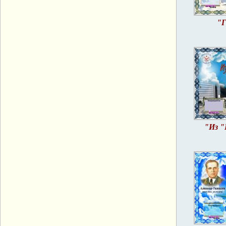
"Г
"Из "