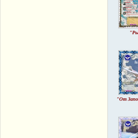
"Ры
"От Запо