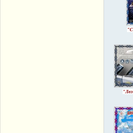
"С
"Лег