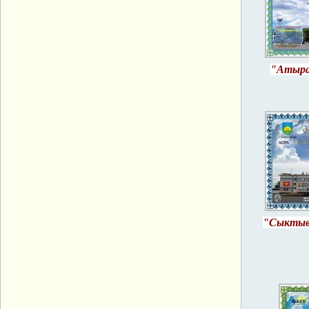
"Атырау
"Сыктыв