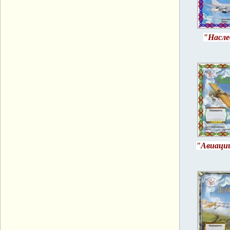
"Насле
"Авиации