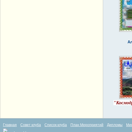
Ал
"Космод
Главная
Совет клуба
Список клуба
План Мероприятий
Дипломы
Ми