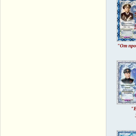
"От про
"В