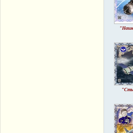
"Наше
"Сты