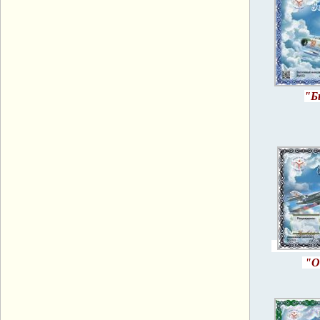
"Б
"О