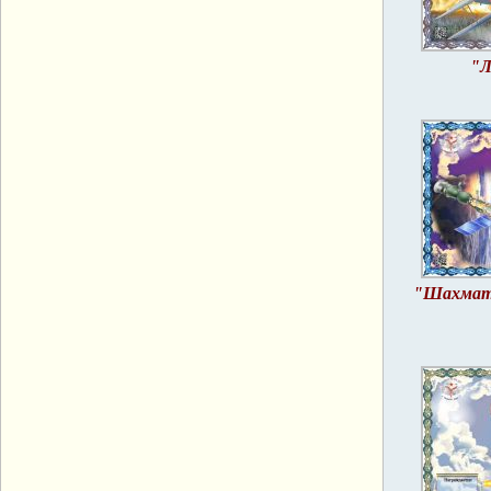
"Л
"Шахматн