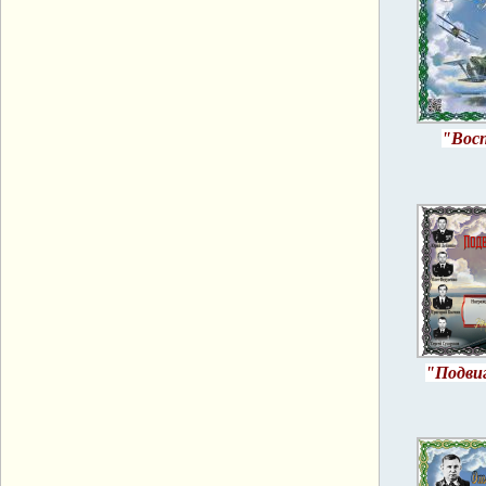
"Вос
"Подвиг